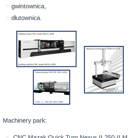
gwintownica,
dłutownica.
Machinery park:
CNC Mazak Quick Turn Nexus II 250-II M,